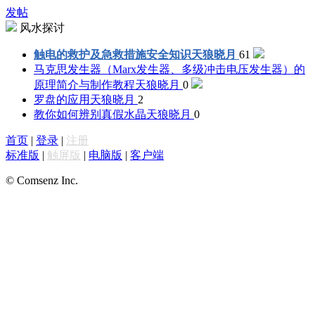
发帖
风水探讨
触电的救护及急救措施安全知识
天狼晓月
61
马克思发生器（Marx发生器、多级冲击电压发生器）的
原理简介与制作教程
天狼晓月
0
罗盘的应用
天狼晓月
2
教你如何辨别真假水晶
天狼晓月
0
首页
|
登录
|
注册
标准版
|
触屏版
|
电脑版
|
客户端
© Comsenz Inc.